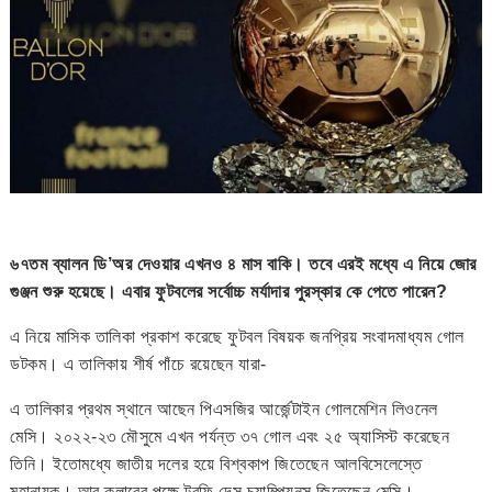
৬৭তম ব্যালন ডি’অর দেওয়ার এখনও ৪ মাস বাকি। তবে এরই মধ্যে এ নিয়ে জোর
গুঞ্জন শুরু হয়েছে। এবার ফুটবলের সর্বোচ্চ মর্যাদার পুরস্কার কে পেতে পারেন?
এ নিয়ে মাসিক তালিকা প্রকাশ করেছে ফুটবল বিষয়ক জনপ্রিয় সংবাদমাধ্যম গোল
ডটকম। এ তালিকায় শীর্ষ পাঁচে রয়েছেন যারা-
এ তালিকার প্রথম স্থানে আছেন পিএসজির আর্জেন্টাইন গোলমেশিন লিওনেল
মেসি। ২০২২-২৩ মৌসুমে এখন পর্যন্ত ৩৭ গোল এবং ২৫ অ্যাসিস্ট করেছেন
তিনি। ইতোমধ্যে জাতীয় দলের হয়ে বিশ্বকাপ জিতেছেন আলবিসেলেস্তে
মহানায়ক। আর ক্লাবের পক্ষে ট্রফি দেস চ্যাম্পিয়নস জিতেছেন মেসি।