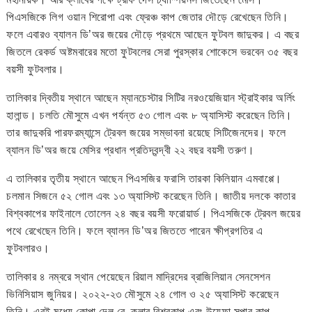
পিএসজিকে লিগ ওয়ান শিরোপা এবং ফ্রেঞ্চ কাপ জেতার দৌড়ে রেখেছেন তিনি।
ফলে এবারও ব্যালন ডি’অর জয়ের দৌড়ে প্রথমে আছেন ফুটবল জাদুকর। এ বছর
জিতলে রেকর্ড অষ্টমবারের মতো ফুটবলের সেরা পুরস্কার শোকেসে ভরবেন ৩৫ বছর
বয়সী ফুটবলার।
তালিকার দ্বিতীয় স্থানে আছেন ম্যানচেস্টার সিটির নরওয়েজিয়ান স্ট্রাইকার অর্লিং
হালান্ড। চলতি মৌসুমে এখন পর্যন্ত ৫৩ গোল এবং ৮ অ্যাসিস্ট করেছেন তিনি।
তার জাদুকরি পারফরম্যান্সে ট্রেবল জয়ের সম্ভাবনা রয়েছে সিটিজেনদের। ফলে
ব্যালন ডি’অর জয়ে মেসির প্রধান প্রতিদ্বন্দ্বী ২২ বছর বয়সী তরুণ।
এ তালিকার তৃতীয় স্থানে আছেন পিএসজির ফরাসি তারকা কিলিয়ান এমবাপ্পে।
চলমান সিজনে ৫২ গোল এবং ১৩ অ্যাসিস্ট করেছেন তিনি। জাতীয় দলকে কাতার
বিশ্বকাপের ফাইনালে তোলেন ২৪ বছর বয়সী ফরোয়ার্ড। পিএসজিকে ট্রেবল জয়ের
পথে রেখেছেন তিনি। ফলে ব্যালন ডি’অর জিততে পারেন ক্ষীপ্রগতির এ
ফুটবলারও।
তালিকার ৪ নম্বরে স্থান পেয়েছেন রিয়াল মাদ্রিদের ব্রাজিলিয়ান সেনসেশন
ভিনিসিয়াস জুনিয়র। ২০২২-২৩ মৌসুমে ২৪ গোল ও ২৫ অ্যাসিস্ট করেছেন
তিনি। এরই মধ্যে কোপা দেল রে, ক্লাব বিশ্বকাপ এবং উয়েফা সুপার কাপ