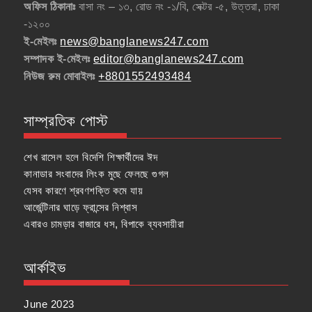
অফিস ঠিকানাঃ
বাসা নং – ১৩, রোড নং -১/বি, সেক্টর -৫, উত্তরা, ঢাকা
-১২০০
ই-মেইলঃ
news@banglanews247.com
সম্পাদক ই-মেইলঃ
editor@banglanews247.com
নিউজ রুম মোবাইলঃ
+8801552493484
সাম্প্রতিক পোস্ট
শেখ রাসেল হলে বিদেশি শিক্ষার্থীদের ঈদ
কানাডার সংবাদের লিংক মুছে ফেলছে গুগল
যেসব কারণে শ্রবণশক্তি কমে যায়
আর্জেন্টিনার ঘাড়ে ফ্রান্সের নিশ্বাস
এবারও চামড়ার বাজারে ধস, বিপাকে ব্যবসায়ীরা
আর্কাইভ
June 2023