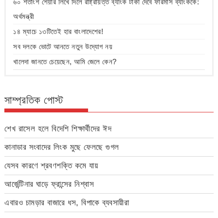
৬০ শতাংশ শেয়ার লিখে দিলে রাষ্ট্রায়ত্ত ব্যাংক টাকা দেবে ফারমার্স ব্যাংককে:
অর্থমন্ত্রী
১৪ ম্যাচে ১৩টিতেই হার বাংলাদেশের!
সব দলকে ভোটে আনতে নতুন উদ্যোগ নয়
খালেদা জানতে চেয়েছেন, আমি জেলে কেন?
সাম্প্রতিক পোস্ট
শেখ রাসেল হলে বিদেশি শিক্ষার্থীদের ঈদ
কানাডার সংবাদের লিংক মুছে ফেলছে গুগল
যেসব কারণে শ্রবণশক্তি কমে যায়
আর্জেন্টিনার ঘাড়ে ফ্রান্সের নিশ্বাস
এবারও চামড়ার বাজারে ধস, বিপাকে ব্যবসায়ীরা