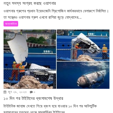
নতুন সদস্য সংগ্রহ করছে ওয়াগনার
ওয়াগনার গ্রুপের প্রধান ইয়েভজেনি প্রিগোজিন কার্যকরভাবে বেলারুশে নির্বাসিত।
তা সত্ত্বেও ওয়াগনার গ্রুপ এখনো রাশিয়া জুড়ে যোদ্ধাদের...
আন্তর্জাতিক
জুন ২৯, ২০২৩
০
১০ দিন পর টাইটানের ধ্বংসাবশেষ উদ্ধার
টাইটানিক জাহাজ দেখতে গিয়ে ধ্বংস হয়ে যাওয়ার ১০ দিন পর আটলান্টিক
মহাসাগরের তলদেশ থেকে সাবমার্সিবল টাইটানের...