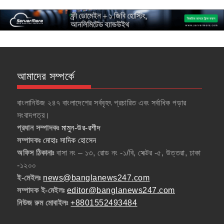
আমাদের সম্পর্কে
বাংলানিউজ ২৪৭ বাংলাদেশের সর্ববৃহৎ প্রচারিত এবং সর্বাধিক পড়ার
সংবাদপত্র।
প্রধান সম্পাদকঃ
মামুন-উর-রশীদ
সম্পাদকঃ
মোহাঃ সাদিক হোসেন
অফিস ঠিকানাঃ
বাসা নং – ১৩, রোড নং -১/বি, সেক্টর -৫, উত্তরা, ঢাকা
-১২০০
ই-মেইলঃ
news@banglanews247.com
সম্পাদক ই-মেইলঃ
editor@banglanews247.com
নিউজ রুম মোবাইলঃ
+8801552493484