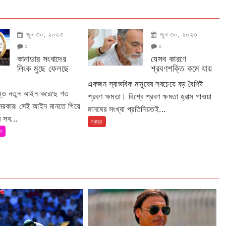
জুন ৩০, ২০২৩
জুন ৩০, ২০২৩
০
০
কানাডার সংবাদের
যেসব কারণে
লিংক মুছে ফেলছে
শ্রবণশক্তি কমে যায়
একজন স্বাভবিক মানুষের সবচেয়ে বড় বৈশিষ্ট
ান্ত নতুন আইন করেছে গত
শ্রবণ ক্ষমতা। বিশ্বে শ্রবণ ক্ষমতা হ্রাস পাওয়া
 সরকার৷ সেই আইন মানতে গিয়ে
মানষের সংখ্যা প্রতিনিয়তই...
 সব...
স্বাস্থ্য
তি