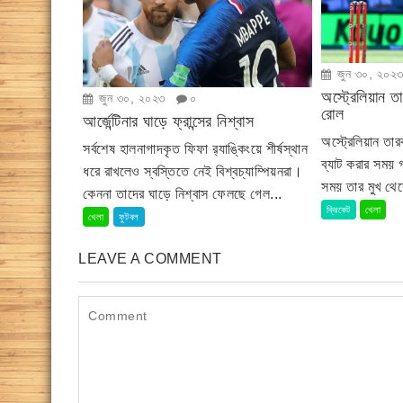
জুন ৩০, ২০২
অস্ট্রেলিয়ান ত
জুন ৩০, ২০২৩
০
রোল
আর্জেন্টিনার ঘাড়ে ফ্রান্সের নিশ্বাস
অস্ট্রেলিয়ান তারক
সর্বশেষ হালনাগাদকৃত ফিফা র‍্যাঙ্কিংয়ে শীর্ষস্থান
ব্যাট করার সময়
ধরে রাখলেও স্বস্তিতে নেই বিশ্বচ্যাম্পিয়নরা।
সময় তার মুখ থেক
কেননা তাদের ঘাড়ে নিশ্বাস ফেলছে গেল...
ক্রিকেট
খেলা
খেলা
ফুটবল
LEAVE A COMMENT