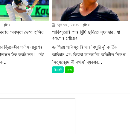
৩
০
জুন ৩০, ২০২৩
০
ারকার অবস্থা দেখে হাসির
পাকিস্তানি গান হিন্দি ছবিতে ব্যবহার, যা
বললেন শোয়েব
া ক্রিকেটার মার্নাস লাবুশেন
জনপ্রিয় পাকিস্তানি গান ‘পসুরি নু’ কার্তিক
 গ্লাভস ঠিক করছিলেন। সেই
আরিয়ান এবং কিয়ারা আদভানির অভিনীত সিনেমা
ে...
‘সত্যপ্রেম কী কথায়’ ব্যবহার...
ক্রিকেট
খেলা