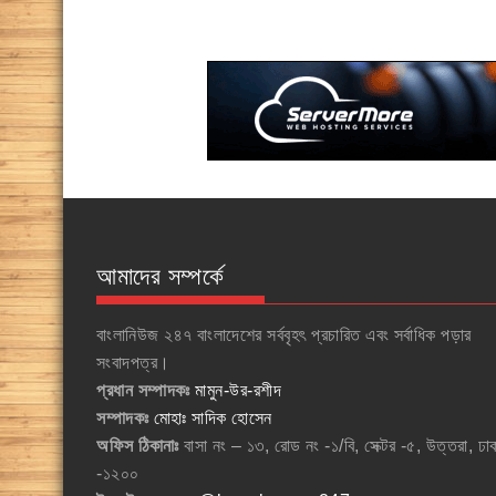
আমাদের সম্পর্কে
বাংলানিউজ ২৪৭ বাংলাদেশের সর্ববৃহৎ প্রচারিত এবং সর্বাধিক পড়ার
সংবাদপত্র।
প্রধান সম্পাদকঃ
মামুন-উর-রশীদ
সম্পাদকঃ
মোহাঃ সাদিক হোসেন
অফিস ঠিকানাঃ
বাসা নং – ১৩, রোড নং -১/বি, সেক্টর -৫, উত্তরা, ঢা
-১২০০