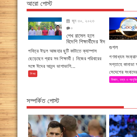
আরো পোস্ট
জুন ৩০, ২০২৩
০
শেখ রাসেল হলে
বিদেশি শিক্ষার্থীদের ঈদ
গুগল
পবিত্র ঈদুল আজহার ছুটি কাটাতে ক্যাম্পাস
গণমাধ্যম সংক্র
ছেড়েছেন প্রায় সব শিক্ষার্থী। নিজের পরিবারের
সপ্তাহে কানাডা
সঙ্গে ঈদের আনন্দ ভাগাভাগি...
সেদেশের সংবাদের
শিক্ষা
বিজ্ঞান, তথ্য ও প্রযুক্
সম্পর্কিত পোস্ট