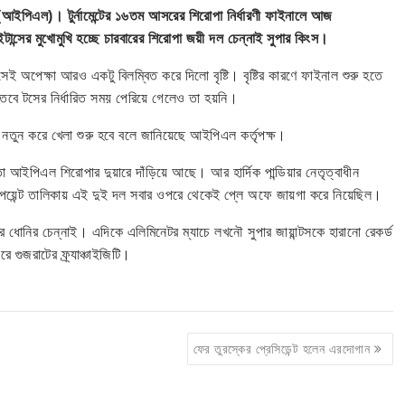
গ (আইপিএল)। টুর্নামেন্টের ১৬তম আসরের শিরোপা নির্ধারণী ফাইনালে আজ
াইটান্সের মুখোমুখি হচ্ছে চারবারের শিরোপা জয়ী দল চেন্নাই সুপার কিংস।
ই অপেক্ষা আরও একটু বিলম্বিত করে দিলো বৃষ্টি। বৃষ্টির কারণে ফাইনাল শুরু হতে
 তবে টসের নির্ধারিত সময় পেরিয়ে গেলেও তা হয়নি।
 নতুন করে খেলা শুরু হবে বলে জানিয়েছে আইপিএল কর্তৃপক্ষ।
তো আইপিএল শিরোপার দুয়ারে দাঁড়িয়ে আছে। আর হার্দিক পান্ডিয়ার নেতৃত্বাধীন
য়েন্ট তালিকায় এই দুই দল সবার ওপরে থেকেই প্লে অফে জায়গা করে নিয়েছিল।
ে ধোনির চেন্নাই। এদিকে এলিমিনেটর ম্যাচে লখনৌ সুপার জায়ান্টসকে হারানো রেকর্ড
রে গুজরাটের ফ্র্যাঞ্চাইজিটি।
ফের তুরস্কের প্রেসিডেন্ট হলেন এরদোগান