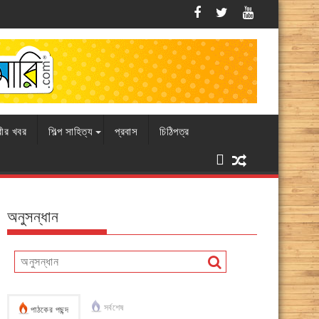
এবারও চামড়ার বাজারে ধস, বিপাকে ব্যবসায়ীরা
রীর খবর
শিল্প সাহিত্য
প্রবাস
চিঠিপত্র
অনুসন্ধান
সর্বশেষ
পাঠকের পছন্দ