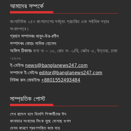
আমাদের সম্পর্কে
বাংলানিউজ ২৪৭ বাংলাদেশের সর্ববৃহৎ প্রচারিত এবং সর্বাধিক পড়ার
সংবাদপত্র।
প্রধান সম্পাদকঃ
মামুন-উর-রশীদ
সম্পাদকঃ
মোহাঃ সাদিক হোসেন
অফিস ঠিকানাঃ
বাসা নং – ১৩, রোড নং -১/বি, সেক্টর -৫, উত্তরা, ঢাকা
-১২০০
ই-মেইলঃ
news@banglanews247.com
সম্পাদক ই-মেইলঃ
editor@banglanews247.com
নিউজ রুম মোবাইলঃ
+8801552493484
সাম্প্রতিক পোস্ট
শেখ রাসেল হলে বিদেশি শিক্ষার্থীদের ঈদ
কানাডার সংবাদের লিংক মুছে ফেলছে গুগল
যেসব কারণে শ্রবণশক্তি কমে যায়