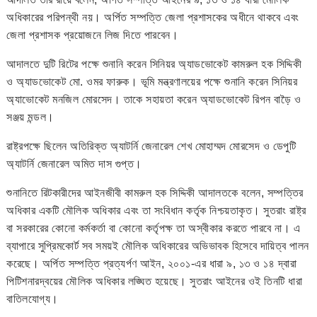
অধিকারের পরিপন্থী নয়। অর্পিত সম্পত্তি জেলা প্রশাসকের অধীনে থাকবে এবং
জেলা প্রশাসক প্রয়োজনে লিজ দিতে পারবেন।
আদালতে দুটি রিটের পক্ষে শুনানি করেন সিনিয়র অ্যাডভোকেট কামরুল হক সিদ্দিকী
ও অ্যাডভোকেট মো. ওমর ফারুক। ভূমি মন্ত্রণালয়ের পক্ষে শুনানি করেন সিনিয়র
অ্যাভোকেট মনজিল মোরসেদ। তাকে সহায়তা করেন অ্যাডভোকেট রিপন বাড়ৈ ও
সঞ্জয় মন্ডল।
রাষ্ট্রপক্ষে ছিলেন অতিরিক্ত অ্যাটর্নি জেনারেল শেখ মোহাম্মদ মোরসেদ ও ডেপুটি
অ্যাটর্নি জেনারেল অমিত দাস গুপ্ত।
শুনানিতে রিটকারীদের আইনজীবী কামরুল হক সিদ্দিকী আদালতকে বলেন, সম্পত্তির
অধিকার একটি মৌলিক অধিকার এবং তা সংবিধান কর্তৃক নিশ্চয়তাকৃত। সুতরাং রাষ্ট্র
বা সরকারের কোনো কর্মকর্তা বা কোনো কর্তৃপক্ষ তা অস্বীকার করতে পারবে না। এ
ব্যাপারে সুপ্রিমকোর্ট সব সময়ই মৌলিক অধিকারের অভিভাবক হিসেবে দায়িত্ব পালন
করেছে। অর্পিত সম্পত্তি প্রত্যর্পণ আইন, ২০০১-এর ধারা ৯, ১৩ ও ১৪ দ্বারা
পিটিশনারদ্বয়ের মৌলিক অধিকার লঙ্ঘিত হয়েছে। সুতরাং আইনের ওই তিনটি ধারা
বাতিলযোগ্য।