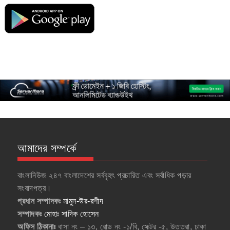
আমাদের সম্পর্কে
বাংলানিউজ ২৪৭ বাংলাদেশের সর্ববৃহৎ প্রচারিত এবং সর্বাধিক পড়ার
সংবাদপত্র।
প্রধান সম্পাদকঃ
মামুন-উর-রশীদ
সম্পাদকঃ
মোহাঃ সাদিক হোসেন
অফিস ঠিকানাঃ
বাসা নং – ১৩, রোড নং -১/বি, সেক্টর -৫, উত্তরা, ঢাকা