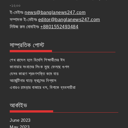
-১২০০
ই-মেইলঃ
news@banglanews247.com
সম্পাদক ই-মেইলঃ
editor@banglanews247.com
নিউজ রুম মোবাইলঃ
+8801552493484
সাম্প্রতিক পোস্ট
শেখ রাসেল হলে বিদেশি শিক্ষার্থীদের ঈদ
কানাডার সংবাদের লিংক মুছে ফেলছে গুগল
যেসব কারণে শ্রবণশক্তি কমে যায়
আর্জেন্টিনার ঘাড়ে ফ্রান্সের নিশ্বাস
এবারও চামড়ার বাজারে ধস, বিপাকে ব্যবসায়ীরা
আর্কাইভ
June 2023
May 2023