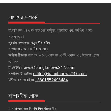
আমাদের সম্পর্কে
বাংলানিউজ ২৪৭ বাংলাদেশের সর্ববৃহৎ প্রচারিত এবং সর্বাধিক পড়ার
সংবাদপত্র।
প্রধান সম্পাদকঃ
মামুন-উর-রশীদ
সম্পাদকঃ
মোহাঃ সাদিক হোসেন
অফিস ঠিকানাঃ
বাসা নং – ১৩, রোড নং -১/বি, সেক্টর -৫, উত্তরা, ঢাকা
-১২০০
ই-মেইলঃ
news@banglanews247.com
সম্পাদক ই-মেইলঃ
editor@banglanews247.com
নিউজ রুম মোবাইলঃ
+8801552493484
সাম্প্রতিক পোস্ট
শেখ রাসেল হলে বিদেশি শিক্ষার্থীদের ঈদ