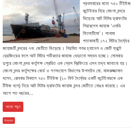
প্রথমবারের মতো ৭৫০ টিইউজ
কন্টেইনার নিয়ে মোংলা বন্দরে
ভিড়েছে আট মিটার ড্রাফটের
গিয়ারলেস জাহাজ ‘এমভি
ফিলোটিমো’। পানামা
পতাকাবাহী ১৭২ মিটার দৈর্ঘ্যের
জাহাজটি বন্দরের ৭নং জেটিতে ভিড়েছে। নিয়মিত পশুর চ্যানেল ও জেটি ফ্রন্টে
ড্রেজিংয়ের ফলে আট মিটার গভীরতার জাহাজ ভেড়ানো সম্ভব হচ্ছে। সোমবার
দুপুরে মোংলা বন্দর কর্তৃপক্ষ প্রেরিত এক প্রেস ব্রিফিংয়ে এসব তথ্য জানানো হয়।
মোংলা বন্দর কর্তৃপক্ষের বোর্ড ও গণসংযোগ বিভাগের উপসচিব মো. মাকরুজ্জামান
বলেন, রোববার বিকালে ৭৫০ টিইউজ (২০ ফিট দৈর্ঘ্যের একটি কন্টেইনারকে এক
টিউজ বলে) নিয়ে আট মিটার ড্রাফটের জাহাজ বন্দর জেটিতে নোঙর করেছে। এর
আগে গত বছরের…
আরো পড়ুন
উন্নয়ন