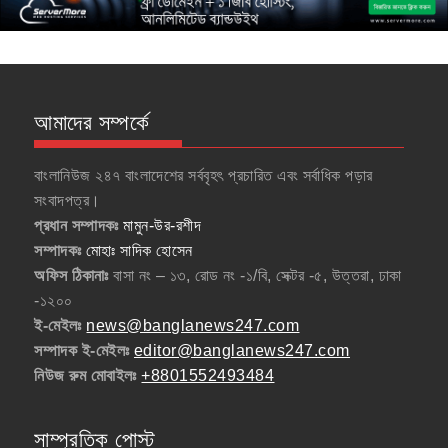
আমাদের সম্পর্কে
বাংলানিউজ ২৪৭ বাংলাদেশের সর্ববৃহৎ প্রচারিত এবং সর্বাধিক পড়ার
সংবাদপত্র।
প্রধান সম্পাদকঃ
মামুন-উর-রশীদ
সম্পাদকঃ
মোহাঃ সাদিক হোসেন
অফিস ঠিকানাঃ
বাসা নং – ১৩, রোড নং -১/বি, সেক্টর -৫, উত্তরা, ঢাকা
-১২০০
ই-মেইলঃ
news@banglanews247.com
সম্পাদক ই-মেইলঃ
editor@banglanews247.com
নিউজ রুম মোবাইলঃ
+8801552493484
সাম্প্রতিক পোস্ট