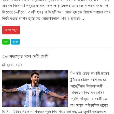
হার বাদ দিলে পরিসংখ্যান জামালদের পক্ষে। দুদলের ১৩ বারের সাক্ষাতে বাংলাদেশ
জিতেছে ১০টিতে। একটি হার। বাকি দুটি ড্র। আজ ভুটানের বিপক্ষে ম্যাচের ওপর
নির্ভর করছে জামাল ভূঁইয়াদের সেমিফাইনালে খেলা। ম্যাচের…
আরো পড়ুন
খেলা
ফুটবল
২৬ সদস্যের দলে নেই মেসি
জুন ২৮, ২০২৩
পিএসজি ছেড়ে আগামী মাসেই
ইন্টার মায়ামিতে যোগ দেবেন
আর্জেন্টিনার বিশ্বকাপজয়ী
অধিনায়ক লিওনেল মেসি।
প্রতি মৌসুমে ৫ কোটি ৪০
লাখ ডলার পারিশ্রমিক পাবেন
তিনি। ইউরোপিয়ান গণমাধ্যমে প্রকাশিত খবরে বলা হয়, ১৯ জুলাই এমএলএস