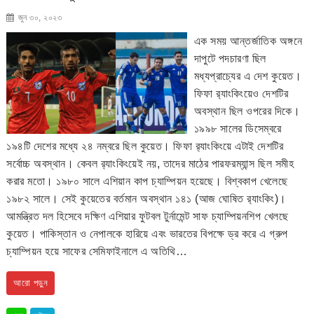
জুন ৩০, ২০২৩
এক সময় আন্তর্জাতিক অঙ্গনে
দাপুটে পদচারণা ছিল
মধ্যপ্রাচ্যের এ দেশ কুয়েত।
ফিফা র‌্যাংকিংয়েও দেশটির
অবস্থান ছিল ওপরের দিকে।
১৯৯৮ সালের ডিসেম্বরে
১৯৪টি দেশের মধ্যে ২৪ নম্বরে ছিল কুয়েত। ফিফা র‌্যাংকিংয়ে এটাই দেশটির
সর্বোচ্চ অবস্থান। কেবল র‌্যাংকিংয়েই নয়, তাদের মাঠের পারফরম্যান্স ছিল সমীহ
করার মতো। ১৯৮০ সালে এশিয়ান কাপ চ্যাম্পিয়ন হয়েছে। বিশ্বকাপ খেলেছে
১৯৮২ সালে। সেই কুয়েতের বর্তমান অবস্থান ১৪১ (আজ ঘোষিত র‌্যাংকিং)।
আমন্ত্রিত দল হিসেবে দক্ষিণ এশিয়ার ফুটবল টুর্নামেন্ট সাফ চ্যাম্পিয়নশিপ খেলছে
কুয়েত। পাকিস্তান ও নেপালকে হারিয়ে এবং ভারতের বিপক্ষে ড্র করে এ গ্রুপ
চ্যাম্পিয়ন হয়ে সাফের সেমিফাইনালে এ অতিথি…
আরো পড়ুন